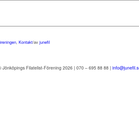
öreningen
,
Kontakt
/
av
junefil
 Jönköpings Filatelist-Förening 2026 | 070 – 695 88 88 |
info@junefil.