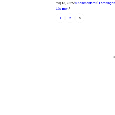
/
/
maj 16, 2025
0 Kommentarer
i
Föreninge
Läs mer
1
2
3
©