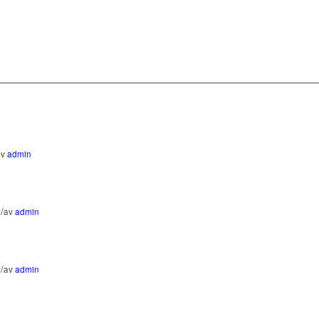
av
admin
/
n
av
admin
/
n
av
admin