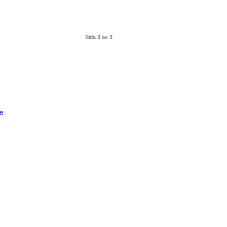
Sida 3 av 3
se