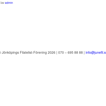
/
n
av
admin
 Jönköpings Filatelist-Förening 2026 | 070 – 695 88 88 |
info@junefil.