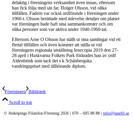
delaktig i föreningens verksamhet även innan, eftersom
han fick följa med sin far, Holger Olsson, vid olika
tillfällen. Fadern var också ordförande i föreningen under
1960-t. Olsson berättade med inlevelse detaljer om platser
var föreningen hade haft sina sammankomster och om
olika personer som var aktiva under 1940-1960-tal.
Eftersom Arne O Olsson har ställt ut sina samlingar vid ett
flertal tillfällen och även kommer att ställa ut vid
föreningens regionala utställning Ienecopia 2019 den 27-
28 april i Huskvarna Folkets Park förärades han av ordf
Aldenbrink som tack det s k Schånbergska
vandringspriset med tillhörande diplom.
Föreningen
Bibliotek
Scroll to top
© Jönköpings Filatelist-Förening 2026 | 070 – 695 88 88 |
info@junefil.se