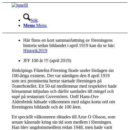
Sök
Menu
Menu
Här finns en kort sammanfattning av föreningens
historia sedan bildandet i april 1919 kan du se här:
Historik2019
JFF 100 år !!! (april 2019)
Jönköpings Filatelist-Förening firade under lördagen sin
100-åriga existens. Det var nämligen den 8 april 1919
som sex prominenta herrar startade föreningen på
Teaterhotellet. Ett 50-tal medlemmar med respektive hade
hörsammat inbjudan och därför samlades till mingel och
supé på restaurant Guvernören. Ordf Hans-Ove
Aldenbrink hälsade välkommen med några korta ord om
föreningens bildande och de 100 åren.
Ett speciellt välkommen riktades till Arne O Olsson, som
senare kåserade kring sin tid som medlem i föreningen.
Han blev ungdomsmedlem redan 1948, men hade varit